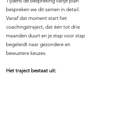
Tijdens de bespreking vanje plan
bespreken we dit samen in detail.
Vanaf dat moment start het
coachingstraject, dat één tot drie
maanden duurt en je stap voor stap
begeleidt naar gezondere en
bewustere keuzes.
Het traject bestaat uit:
Bespreking van je persoonlijk
voedingsplan
– 45 minuten
Individuele opvolgsessies
– telkens 30
minuten
Daarnaast krijg je:
Meer dan
30 gezonde, snelle en