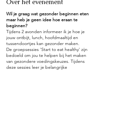
Over het evenement
Wil je graag wat gezonder beginnen eten
maar heb je geen idee hoe eraan te
beginnen?
Tijdens 2 avonden informeer ik je hoe je
jouw ontbijt, lunch, hoofdmaaltijd en
tussendoortjes kan gezonder maken.
De groepsessies 'Start to eat healthy' zijn
bedoeld om jou te helpen bij het maken
van gezondere voedingskeuzes. Tijdens
deze sessies leer je belangrijke
voedingsprincipes, zoals het belang van
evenwichtige maaltijden, het vermijden van
bewerkte voedingsmiddelen en het kiezen
voor natuurlijke voedingsbronnen.
Daarnaast geef ik je praktische tips over het
Deel dit evenement
plannen van maaltijden en het maken van
gezonde boodschappenlijstjes. Het doel is
om jou te inspireren om gezonder te eten
en jou de tools te geven om dit in jouw
dagelijks leven te integreren.
Wat mag je verwachten per avond