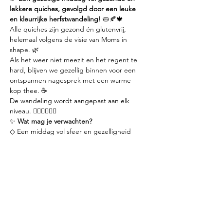
lekkere quiches, gevolgd door een leuke 
en kleurrijke herfstwandeling!
 🥧🍂🍁
Alle quiches zijn gezond én glutenvrij, 
helemaal volgens de visie van Moms in 
shape. 🌿 
Als het weer niet meezit en het regent te 
hard, blijven we gezellig binnen voor een 
ontspannen nagesprek met een warme 
kop thee. ☕️
De wandeling wordt aangepast aan elk 
niveau. 🚶‍♀️🚶‍♀️🚶‍♀️
✨ 
Wat mag je verwachten?
◇ Een middag vol sfeer en gezelligheid  
Meer weergeven
Deel dit evenement